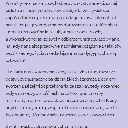
W praktyce oznacza to swobodne wykorzystywanie wizualnej
biblioteki istniejących obrazów i dostęp do rzeczywistości
zapośredniczonej przez różnego rodzaju archiwa. Internet jest
nośnikiem palących problemów do rozwiązania, na które chce
lub musi reagować świat sztuki, a malarz zadaje sobie,
a w konsekwencji także swoim odbiorcom, następujące pytanie:
na ile dystans, albo przeciwnie, nadmierne pożądanie artefaktów
współczesnego życia przekładają się na kondycję psychiczną
człowieka?
Uwikłania artysty w mechanizmy, już nie tyle kultury masowej,
co stylu życia, znacznie bardziej niż kiedyś zagrażają ideałom
tworzenia. Bliżej mi do przekonania, że sztuka wtedy może mieć
wpływ na rzeczywistość, jeśli ma całkowitą autonomię,
rozumianą jako możliwość stawiania celów samej sobie. Kiedy
artyści sami wybierają swój temat i obszar poszukiwań, często
tworząc idee, które nie zaistniały wcześniej w rzeczywistości.
Świat zjawisk dystrybuowanych przez internet,