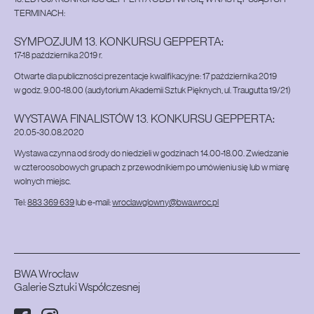
TERMINACH:
SYMPOZJUM 13. KONKURSU GEPPERTA:
17-18 października 2019 r.
Otwarte dla publiczności prezentacje kwalifikacyjne: 17 października 2019
w godz. 9.00-18.00 (audytorium Akademii Sztuk Pięknych, ul. Traugutta 19/21)
WYSTAWA FINALISTÓW 13. KONKURSU GEPPERTA:
20.05-30.08.2020
Wystawa czynna od środy do niedzieli w godzinach 14.00-18.00. Zwiedzanie
w czteroosobowych grupach z przewodnikiem po umówieniu się lub w miarę
wolnych miejsc.
Tel:
883 369 639
lub e-mail:
wroclawglowny@bwa.wroc.pl
BWA Wrocław
Galerie Sztuki Współczesnej
Facebook
Instagram