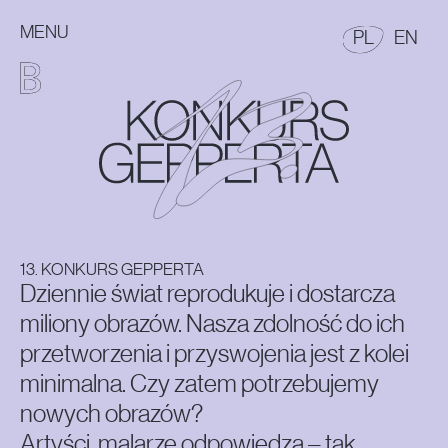
MENU
POLSKI
EN
PL
EN
13. Konkurs Gepperta
13. Konkurs Gepperta
Konkurs Malarski im. Eugeniusza Gepperta
MENU GŁÓWNE
13. KONKURS GEPPERTA
Dziennie świat reprodukuje i dostarcza
miliony obrazów. Nasza zdolność do ich
przetworzenia i przyswojenia jest z kolei
minimalna. Czy zatem potrzebujemy
nowych obrazów?
Artyści, malarze odpowiedzą – tak,