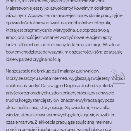
je na użytek odbiorców, otwierając nowe pola widzenia.
Malarstwo nie jest tylko łatwo identyfikowalnym obiektem
wizualnym. Wprawdzie nie zawsze jest ono w stanie precyzyjnie
opowiadać i definiować świat, na podobieństwo fotografii,
która jest pragmatycznie wiarygodna, ale poprzez swoją
emocjonalność jest w stanie tworzyć nowe relacje między
ludźmi albo pobudzać do zmiany te, które już istnieją. W sztuce
bowiem chodzi przede wszystkim o szczerość, która, zdarza się,
idzie w parze z oryginalnością.
Na szczęście nie brakuje dziś malarzy zuchwalców,
którzy ze szczytu świata internetu wygłaszają swoje tezy równie
dobitnie jak kiedyś Caravaggio. Do głosu dochodzą młodzi
artyści o różnorodnych uzdolnieniach, próbujący uchwycić
trudną koegzystencję stylów i znacznie wykraczający poza
aktualność czasu, który opisują. Są świadomi, że wszelka
wiedza, która nie nasuwa nowych pytań, staje się w szybkim
czasie martwa. Z lekkością pracują ze spuścizną internetu,
potężną przecież i obdarzoną walorem wszechobecności.