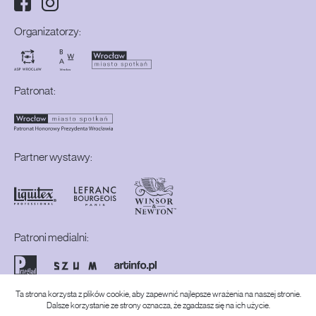
Media społecznościowe:
Organizatorzy:
Patronat:
Partner wystawy:
Patroni medialni:
Ta strona korzysta z plików cookie, aby zapewnić najlepsze wrażenia na naszej stronie.
Dalsze korzystanie ze strony oznacza, że zgadzasz się na ich użycie.
Realizacja strony: Dabhand.Studio
Strony na WordPressie z Edycją Całej Witryny
© 2026 /
13. Konkurs Gepperta