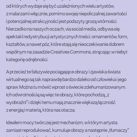
od których wydaje się być uzależnionych wielu artystów,
z malarzami włącznie, pomimo swojej niepoliczalnej zawartości
i potencjalnej atrakcyjności jest podszyty grozą wtórności.
Nierzadko na naszych oczach, via social media, odbywa się
spektakl redystrybucji artystycznych treści: ornamentów, form,
kształtów, a nawet póz, które stają się nieoczekiwanie dobrem
wspólnym na zasadzie Creatives Commons, strącając w niebyt
kategorię odrębności.
A przecież te fałszywie pociągające obrazy i zjawiska świata
wirtualnego są tak naprawdę bardzo daleko od człowieka i jego
spraw. Można tu mówić wprost o świecie zdehumanizowanym.
Ich odwrotnością są więc te obrazy, które pochodzą „z
wyobraźni” i dzięki temu mają znacznie większą łączność
z energią i materią, która nas otacza.
Ideałem mocy twórczej jest mechanizm, w którym artysta
zamiast reprodukować, kumuluje obrazy a następnie „tłumaczy”