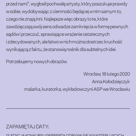
przed nami”, wygłosił pochwałę artysty, który poszukuje prawdy
w sobie, wydobywając z ciemności będącej w nim samym to,
czego nie znają inni. Najlepsze więc obrazy to te, które
zawdzięczają swój sens odwadze zamknięcia w formę pewnych
sądów i przeczuć, sprawiające wrażenie ostatecznych
i zdecydowanych, ale łatwo w nich można dostrzec kruchość
wynikającą z faktu, że stanowią nośnik dla subtelnych idei.
Potrzebujemy nowych obrazów.
Wrocław, 18 lutego 2020
Anna Kołodziejczyk
malarka, kuratorka, wykładowczyni ASP we Wrocławiu
ZAPAMIĘTAJ DATY:
13. EDYCJA KONKURSU GEPPERTA ODBYWA SIĘ W NASTĘPUJĄCYCH