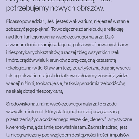
potrzebujemy nowych obrazów.
Picasso powiedział: „Jeśli jesteś w akwarium, nie jesteś w stanie
zobaczyć jego piękna”. To wdzięczne zdanie buduje refleksję
nad tłem funkcjonowania współczesnego malarza. Dziś
akwarium to nie czarująca laguna, pełna wyrafinowanych barw
i niespotykanych kształtów, a raczej zbieg wszystkich rzek
i mórz, prądów wielu kierunków, z przyczajoną katastrofą
(ekologiczną) w tle. Stawiam tezę, że artyści znajdują się w sercu
takiego akwarium, a jeśli dodatkowo założymy, że wciąż „widzą
więcej” niż inni, to okazuje się, że tkwią w nadmiarze bodźców,
na skalę dotąd niespotykaną.
Środowisko naturalne współczesnego malarza to przede
wszystkim internet, który stał się najbardziej uczęszczaną
przestrzenią życia codziennego. Wszelkie „plenery” i artystyczne
kwerendy mają dziś miejsce właśnie tam. Zakres inspiracji jest
tu nieograniczony pod względem dostępności treści i impulsów.