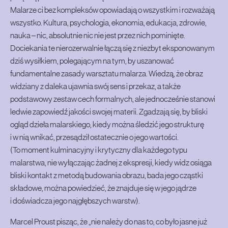
Malarze ci bez kompleksów opowiadają o wszystkim i rozważają
wszystko. Kultura, psychologia, ekonomia, edukacja, zdrowie,
nauka – nic, absolutnie nic nie jest przez nich pominięte.
Dociekania te nierozerwalnie łączą się z niezbyt eksponowanym
dziś wysiłkiem, polegającym na tym, by uszanować
fundamentalne zasady warsztatu malarza. Wiedzą, że obraz
widziany z daleka ujawnia swój sens i przekaz, a także
podstawowy zestaw cech formalnych, ale jednocześnie stanowi
ledwie zapowiedź jakości swojej materii. Zgadzają się, by bliski
ogląd dzieła malarskiego, kiedy można śledzić jego strukturę
i w nią wnikać, przesądził ostatecznie o jego wartości.
(To moment kulminacyjny i krytyczny dla każdego typu
malarstwa, nie wyłączając żadnej z ekspresji, kiedy widz osiąga
bliski kontakt z metodą budowania obrazu, bada jego cząstki
składowe, można powiedzieć, że znajduje się w jego jądrze
i doświadcza jego najgłębszych warstw).
Marcel Proust pisząc, że „nie należy do nas to, co było jasne już