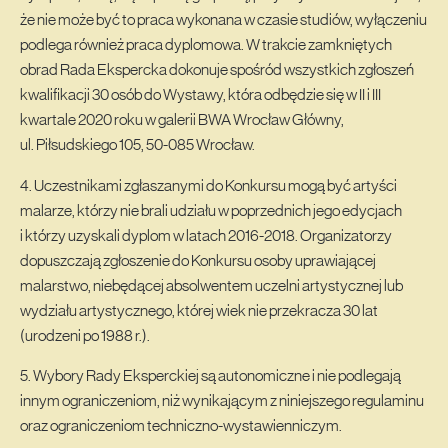
że nie może być to praca wykonana w czasie studiów, wyłączeniu
podlega również praca dyplomowa. W trakcie zamkniętych
obrad Rada Ekspercka dokonuje spośród wszystkich zgłoszeń
kwalifikacji 30 osób do Wystawy, która odbędzie się w II i III
kwartale 2020 roku w galerii BWA Wrocław Główny,
ul. Piłsudskiego 105, 50-085 Wrocław.
4. Uczestnikami zgłaszanymi do Konkursu mogą być artyści
malarze, którzy nie brali udziału w poprzednich jego edycjach
i którzy uzyskali dyplom w latach 2016-2018. Organizatorzy
dopuszczają zgłoszenie do Konkursu osoby uprawiającej
malarstwo, niebędącej absolwentem uczelni artystycznej lub
wydziału artystycznego, której wiek nie przekracza 30 lat
(urodzeni po 1988 r.).
5. Wybory Rady Eksperckiej są autonomiczne i nie podlegają
innym ograniczeniom, niż wynikającym z niniejszego regulaminu
oraz ograniczeniom techniczno-wystawienniczym.