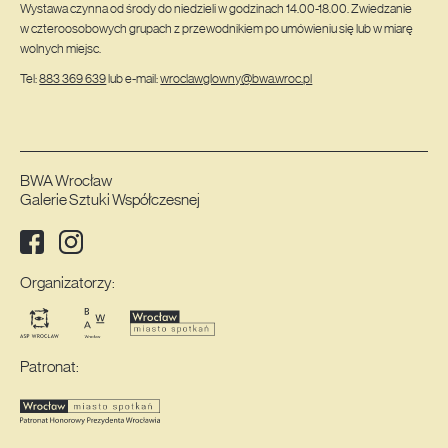
Wystawa czynna od środy do niedzieli w godzinach 14.00-18.00. Zwiedzanie
w czteroosobowych grupach z przewodnikiem po umówieniu się lub w miarę
wolnych miejsc.
Tel:
883 369 639
lub e-mail:
wroclawglowny@bwa.wroc.pl
BWA Wrocław
Galerie Sztuki Współczesnej
Facebook
Instagram
Media społecznościowe:
Organizatorzy:
Patronat: