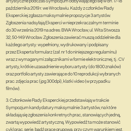
artystyczne podczas Sympozjum odbywającego się w dn. 17-18
października 2019 r. we Wrocławiu. Każdy z członków Rady
Eksperckiej zgłasza maksymalnie propozycje 3 artystów.
Zgłoszenia nadsyłają Eksperci w nieprzekraczalnym terminie
do 30 września 2019 na adres: BWA Wrocław, ul. Wita Stwosza
32, 50-149 Wrocław. Zgłoszenia zawierać muszą oddzielnie dla
każdego artysty: wypełniony, wydrukowany i podpisany
przez Eksperta formularz (zał. nr 1 do niniejszego regulaminu)
wraz z wymaganymi załącznikami w formie elektronicznej, tj.: CV
artysty, krótkie uzasadnienie wyboru artysty (do 1800 znaków)
oraz portfolio artysty zawierające do 10 reprodukcji wybranych
prac: zdjęcia prac (jpg 300dpi), klatki video (w przypadku
filmów).
3. Członkowie Rady Eksperckiej przedstawiają w trakcie
Sympozjum kandydatury maksymalnie 3 artystów, na które
składają się zgłoszenia konkretnych prac, stanowiących jedną,
zwartą wypowiedź artystyczną. Wypowiedź ta może stanowić
cykl prac, serię, bądź pracę grupową, przy czym warunkiem jest,