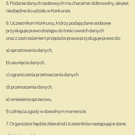
5. Podanie danych osobowych ma charakter dobrowolny, ale jest
niezbędne do udziału w Konkursie.
6. Uczestnikom Konkursu, którzy podają dane osobowe
przysługuje prawo dostępu do treści swoich danych
oraz z zastrzeżeniem przepisów prawa przysługuje prawo do:
a) sprostowania danych,
b) usunięcia danych,
c) ograniczenia przetwarzania danych
d) przenoszenia danych,
e) wniesienia sprzeciwu,
f) cofnięcia zgody w dowolnym momencie.
7. Organizator będzie zbierał od Uczestników następujące dane: