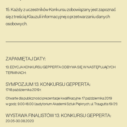
15. Każdy z uczestników Konkursu zobowiązany jest zapoznać
się z treścią Klauzuli informacyjnej o przetwarzaniu danych
osobowych.
ZAPAMIĘTAJ DATY:
13. EDYCJA KONKURSU GEPPERTA ODBYWA SIĘ W NASTĘPUJĄCYCH
TERMINACH:
SYMPOZJUM 13. KONKURSU GEPPERTA:
17-18 października 2019 r.
Otwarte dla publiczności prezentacje kwalifikacyjne: 17 października 2019
w godz. 9.00-18.00 (audytorium Akademii Sztuk Pięknych, ul. Traugutta 19/21)
WYSTAWA FINALISTÓW 13. KONKURSU GEPPERTA:
20.05-30.08.2020