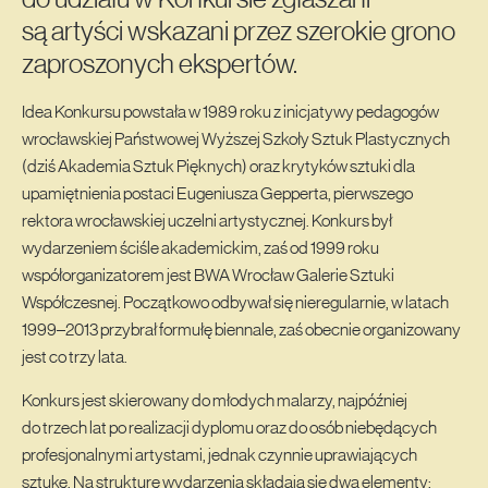
są artyści wskazani przez szerokie grono
zaproszonych ekspertów.
Idea Konkursu powstała w 1989 roku z inicjatywy pedagogów
wrocławskiej Państwowej Wyższej Szkoły Sztuk Plastycznych
(dziś Akademia Sztuk Pięknych) oraz krytyków sztuki dla
upamiętnienia postaci Eugeniusza Gepperta, pierwszego
rektora wrocławskiej uczelni artystycznej. Konkurs był
wydarzeniem ściśle akademickim, zaś od 1999 roku
współorganizatorem jest BWA Wrocław Galerie Sztuki
Współczesnej. Początkowo odbywał się nieregularnie, w latach
1999–2013 przybrał formułę biennale, zaś obecnie organizowany
jest co trzy lata.
Konkurs jest skierowany do młodych malarzy, najpóźniej
do trzech lat po realizacji dyplomu oraz do osób niebędących
profesjonalnymi artystami, jednak czynnie uprawiających
sztukę. Na strukturę wydarzenia składają się dwa elementy: