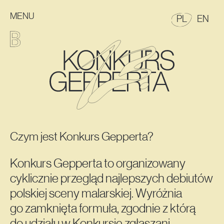
MENU
POLSKI
EN
PL
EN
Konkurs
13. Konkurs Gepperta
Konkurs Malarski im. Eugeniusza Gepperta
MENU GŁÓWNE
Czym jest Konkurs Gepperta?
Konkurs Gepperta to organizowany
cyklicznie przegląd najlepszych debiutów
polskiej sceny malarskiej. Wyróżnia
go zamknięta formuła, zgodnie z którą
do udziału w Konkursie zgłaszani