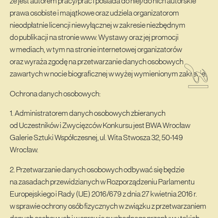
że jest autorem pracy/prac i posiada do niej/do nich autorskie
prawa osobiste i majątkowe oraz udziela organizatorom
nieodpłatnie licencji niewyłącznej w zakresie niezbędnym
do publikacji na stronie www. Wystawy oraz jej promocji
w mediach, w tym na stronie internetowej organizatorów
oraz wyraża zgodę na przetwarzanie danych osobowych
zawartych w nocie biograficznej w wyżej wymienionym zakresie.
Ochrona danych osobowych:
1. Administratorem danych osobowych zbieranych
od Uczestników i Zwycięzców Konkursu jest BWA Wrocław
Galerie Sztuki Współczesnej, ul. Wita Stwosza 32, 50-149
Wrocław.
2. Przetwarzanie danych osobowych odbywać się będzie
na zasadach przewidzianych w Rozporządzeniu Parlamentu
Europejskiego i Rady (UE) 2016/679 z dnia 27 kwietnia 2016 r.
w sprawie ochrony osób fizycznych w związku z przetwarzaniem