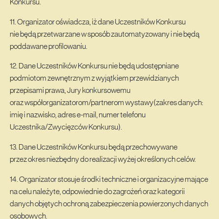
Konkursu.
11. Organizator oświadcza, iż dane Uczestników Konkursu
nie będą przetwarzane w sposób zautomatyzowany i nie będą
poddawane profilowaniu.
12. Dane Uczestników Konkursu nie będą udostępniane
podmiotom zewnętrznym z wyjątkiem przewidzianych
przepisami prawa, Jury konkursowemu
oraz współorganizatorom/partnerom wystawy(zakres danych:
imię i nazwisko, adres e-mail, numer telefonu
Uczestnika/Zwycięzców Konkursu).
13. Dane Uczestników Konkursu będą przechowywane
przez okres niezbędny do realizacji wyżej określonych celów.
14. Organizator stosuje środki techniczne i organizacyjne mające
na celu należyte, odpowiednie do zagrożeń oraz kategorii
danych objętych ochroną zabezpieczenia powierzonych danych
osobowych.