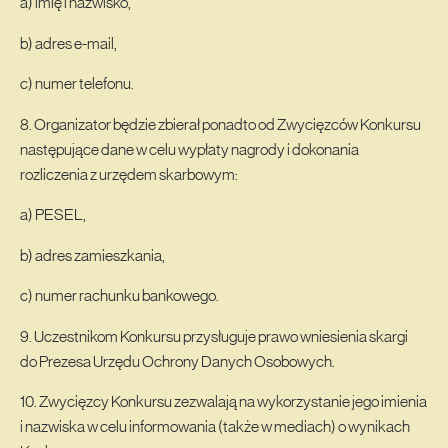
a) imię i nazwisko,
b) adres e-mail,
c) numer telefonu.
8. Organizator będzie zbierał ponadto od Zwycięzców Konkursu
następujące dane w celu wypłaty nagrody i dokonania
rozliczenia z urzędem skarbowym:
a) PESEL,
b) adres zamieszkania,
c) numer rachunku bankowego.
9. Uczestnikom Konkursu przysługuje prawo wniesienia skargi
do Prezesa Urzędu Ochrony Danych Osobowych.
10. Zwycięzcy Konkursu zezwalają na wykorzystanie jego imienia
i nazwiska w celu informowania (także w mediach) o wynikach