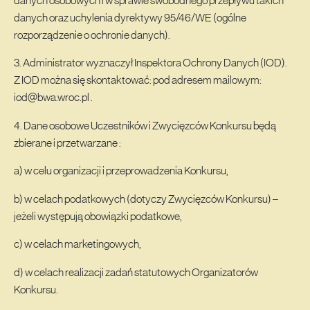
danych osobowych i w sprawie swobodnego przepływu takich
danych oraz uchylenia dyrektywy 95/46/WE (ogólne
rozporządzenie o ochronie danych).
3. Administrator wyznaczył Inspektora Ochrony Danych (IOD).
Z IOD można się skontaktować: pod adresem mailowym:
iod@bwa.wroc.pl .
4. Dane osobowe Uczestników i Zwycięzców Konkursu będą
zbierane i przetwarzane :
a) w celu organizacji i przeprowadzenia Konkursu,
b) w celach podatkowych (dotyczy Zwycięzców Konkursu) –
jeżeli występują obowiązki podatkowe,
c) w celach marketingowych,
d) w celach realizacji zadań statutowych Organizatorów
Konkursu.