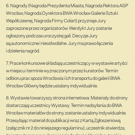
6. Nagrody (Nagroda Prezydenta Miasta, Nagroda Rektora ASP
Wrocław, Nagroda Dyrektora BWA Wrocław Galerie Sztuki
Współczesnej, Nagroda Firmy Colart) przyznaje Jury
zaproszone przez organizatorów. Werdykt Jury zostanie
ogłoszony podczas uroczystej gali. Decyzje Jury
są autonomiczne i nieodwołalne. Jury ma prawo łączenia
i dzielenia nagród.
7. Prace konkursowe składają uczestniczący w wystawie artyści
w miejscu i terminie wyznaczonym przez kuratorów. Termin
odbioru prac spoza Wrocławia i ich transportu do galerii BWA
Wrocław Główny będzie ustalany indywidualnie.
8. Wystawie towarzyszy strona internetowa. Materiały do strony
dostarczają uczestnicy Wystawy. Termin nadsyłania do BWA
Wrocław materiałów do strony zostanie ustalony indywidualnie.
Przesyłając materiał do publikacji wraz z Kartą Zgłoszeniową
(załącznik nr 2 do niniejszego regulaminu), uczestnik stwierdza,