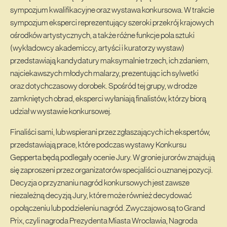
sympozjum kwalifikacyjne oraz wystawa konkursowa. W trakcie
sympozjum eksperci reprezentujący szeroki przekrój krajowych
ośrodków artystycznych, a także różne funkcje pola sztuki
(wykładowcy akademiccy, artyści i kuratorzy wystaw)
przedstawiają kandydatury maksymalnie trzech, ich zdaniem,
najciekawszych młodych malarzy, prezentując ich sylwetki
oraz dotychczasowy dorobek. Spośród tej grupy, w drodze
zamkniętych obrad, eksperci wyłaniają finalistów, którzy biorą
udział w wystawie konkursowej.
Finaliści sami, lub wspierani przez zgłaszających ich ekspertów,
przedstawiają prace, które podczas wystawy Konkursu
Gepperta będą podlegały ocenie Jury. W gronie jurorów znajdują
się zaproszeni przez organizatorów specjaliści o uznanej pozycji.
Decyzja o przyznaniu nagród konkursowych jest zawsze
niezależną decyzją Jury, które może również decydować
o połączeniu lub podzieleniu nagród. Zwyczajowo są to Grand
Prix, czyli nagroda Prezydenta Miasta Wrocławia, Nagroda