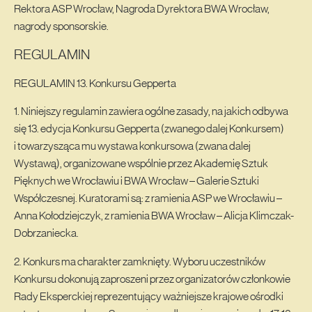
Rektora ASP Wrocław, Nagroda Dyrektora BWA Wrocław,
nagrody sponsorskie.
REGULAMIN
REGULAMIN 13. Konkursu Gepperta
1. Niniejszy regulamin zawiera ogólne zasady, na jakich odbywa
się 13. edycja Konkursu Gepperta (zwanego dalej Konkursem)
i towarzysząca mu wystawa konkursowa (zwana dalej
Wystawą), organizowane wspólnie przez Akademię Sztuk
Pięknych we Wrocławiu i BWA Wrocław – Galerie Sztuki
Współczesnej. Kuratorami są: z ramienia ASP we Wrocławiu –
Anna Kołodziejczyk, z ramienia BWA Wrocław – Alicja Klimczak-
Dobrzaniecka.
2. Konkurs ma charakter zamknięty. Wyboru uczestników
Konkursu dokonują zaproszeni przez organizatorów członkowie
Rady Eksperckiej reprezentujący ważniejsze krajowe ośrodki