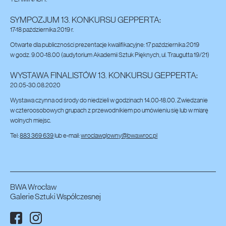
SYMPOZJUM 13. KONKURSU GEPPERTA:
17-18 października 2019 r.
Otwarte dla publiczności prezentacje kwalifikacyjne: 17 października 2019
w godz. 9.00-18.00 (audytorium Akademii Sztuk Pięknych, ul. Traugutta 19/21)
WYSTAWA FINALISTÓW 13. KONKURSU GEPPERTA:
20.05-30.08.2020
Wystawa czynna od środy do niedzieli w godzinach 14.00-18.00. Zwiedzanie
w czteroosobowych grupach z przewodnikiem po umówieniu się lub w miarę
wolnych miejsc.
Tel:
883 369 639
lub e-mail:
wroclawglowny@bwa.wroc.pl
BWA Wrocław
Galerie Sztuki Współczesnej
Facebook
Instagram
Media społecznościowe: