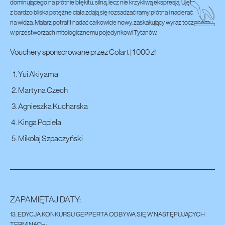
dominującego na płótnie błękitu, silną, lecz nie krzykliwą ekspresją. Ujęte
z bardzo bliska potężne ciała zdają się rozsadzać ramy płótna i nacierać
na widza. Malarz potrafił nadać całkowicie nowy, zaskakujący wyraz toczonemu
w przestworzach mitologicznemu pojedynkowi Tytanów.
Vouchery sponsorowane przez Colart | 1 000 zł
Yui Akiyama
Martyna Czech
Agnieszka Kucharska
Kinga Popiela
Mikołaj Szpaczyński
ZAPAMIĘTAJ DATY:
13. EDYCJA KONKURSU GEPPERTA ODBYWA SIĘ W NASTĘPUJĄCYCH
TERMINACH: