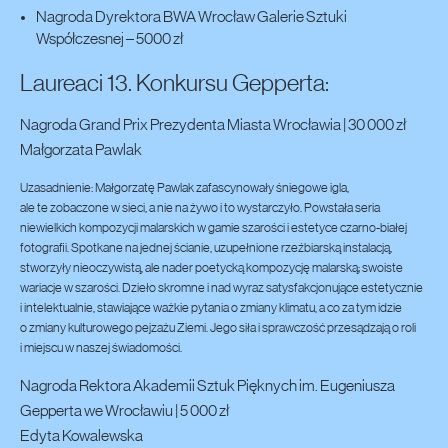
Nagroda Dyrektora BWA Wrocław Galerie Sztuki
Współczesnej – 5000 zł
Laureaci 13. Konkursu Gepperta:
Nagroda Grand Prix Prezydenta Miasta Wrocławia | 30 000 zł
Małgorzata Pawlak
Uzasadnienie: Małgorzatę Pawlak zafascynowały śniegowe igla,
ale te zobaczone w sieci, a nie na żywo i to wystarczyło. Powstała seria
niewielkich kompozycji malarskich w gamie szarości i estetyce czarno-białej
fotografii. Spotkane na jednej ścianie, uzupełnione rzeźbiarską instalacją,
stworzyły nieoczywistą, ale nader poetycką kompozycję malarską; swoiste
wariacje w szarości. Dzieło skromne i nad wyraz satysfakcjonujące estetycznie
i intelektualnie, stawiające ważkie pytania o zmiany klimatu, a co za tym idzie
o zmiany kulturowego pejzażu Ziemi. Jego siła i sprawczość przesądzają o roli
i miejscu w naszej świadomości.
Nagroda Rektora Akademii Sztuk Pięknych im. Eugeniusza
Gepperta we Wrocławiu | 5 000 zł
Edyta Kowalewska