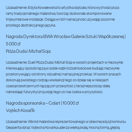
Uzasadnienie: Edyta Kowalewska to artystka dojrzała, która wychodzi poza
ramy tradycjonalnego malarstwa, tworząc doskonale skomponowane
trójwymiarowe instalacje. Osiąga w nich narracyjność używając pozornie
prostego abstrakcyjnego języka.
Nagroda Dyrektora BWA Wrocław Galerie Sztuki Współczesnej |
5 000 zł
Róża Duda i Michał Soja
Uzasadnienie: Duet Róża Duda i Michał Soja w swoich projektach w niezwykle
interesujący sposób łączą w sobie wątki tożsamościowe budując niezwykle
przekonywujący od strony wizualnej i narracyjnej przekaz. W swoich pracach
dokonują swoistego rodzaju wiwisekcji tego co dzieje się w relacjach
czasoprzestrzennych łączących przeszłość z teraźniejszością i dalej
nakreślając futurystyczną wizję tego co nas czeka w przyszłości.
Nagroda sponsorska – Colart | 10 000 zł
Vojtěch Kovařík
Uzasadnienie: Wśród malarstwa reprezentowanego w obecnej edycji konkursu
Gepperta obraz Vojtecha Kovarika uderza wielką skalą, mocną formą, głębią