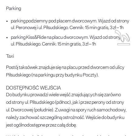
Parking
parking podziemny pod placem dworcowym. Wjazd od strony
ul. Peronowej i ul. Piłsudskiego. Cennik: 15 min gratis, 3 zł – 1h
parking Kiss&Ride na placu dworcowym. Wjazd od strony
ul. Piłsudskiego. Cennik: 15 min gratis, 3 zł – 1h
Taxi
Postój taksówek znajduje się na placu przed dworcem od ulicy
Piłsudskiego (na parkingu przy budynku Poczty).
DOSTĘPNOŚĆ WEJŚCIA
Do budynku prowadzi wiele wejść znajdujących się zarówno
od strony ul. Piłsudskiego (północ), jak i przez perony od strony
ul. Dworcowej (południe). Z uwagi na spory ruch samochodowy,
należy zachować szczególną ostrożność. Wejście do budynku
jest ogólnodostępne przez całą dobę.