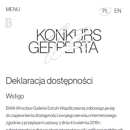
MENU
POLSKI
EN
PL
EN
13. Konkurs Gepperta
Konkurs Malarski im. Eugeniusza Gepperta
MENU GŁÓWNE
Deklaracja dostępności
Wstęp
BWA Wrocław Galerie Sztuki Współczesnej zobowiązuje się
do zapewnienia dostępności swojego serwisu internetowego
zgodnie z przepisami ustawy z dnia 4 kwietnia 2019 r.