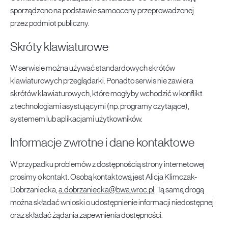
sporządzono na podstawie samooceny przeprowadzonej
przez podmiot publiczny.
Skróty klawiaturowe
W serwisie można używać standardowych skrótów
klawiaturowych przeglądarki. Ponadto serwis nie zawiera
skrótów klawiaturowych, które mogłyby wchodzić w konflikt
z technologiami asystującymi (np. programy czytające),
systemem lub aplikacjami użytkowników.
Informacje zwrotne i dane kontaktowe
W przypadku problemów z dostępnością strony internetowej
prosimy o kontakt. Osobą kontaktową jest
Alicja Klimczak-
Dobrzaniecka
,
a.dobrzaniecka@bwa.wroc.pl
. Tą samą drogą
można składać wnioski o udostępnienie informacji niedostępnej
oraz składać żądania zapewnienia dostępności.