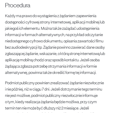
Procedura
Każdy ma prawo do wystąpienia z żądaniem zapewnienia
dostępności cyfrowej strony internetowej, aplikacji mobilnej lub
jakiegoś ich elementu. Można także zażądać udostępnienia
informacji w formach alternatywnych, na przykład odczytanie
niedostępnego cyfrowo dokumentu, opisania zawartości filmu
bez audiodeskrypcji itp. Żądanie powinno zawierać dane osoby
zgłaszającej żądanie, wskazanie, o którą stronę internetową lub
aplikację mobilną chodzi oraz sposób kontaktu. Jeżeli osoba
żądająca zgłasza potrzebę otrzymania informacji w formie
alternatywnej, powinna także określić formę tej informacji.
Podmiot publiczny powinien zrealizować żądanie niezwłocznie
i nie później, niż w ciągu 7 dni. Jeżeli dotrzymanie tego terminu
nie jest możliwe, podmiot publiczny niezwłocznie informuje
o tym, kiedy realizacja żądania będzie możliwa, przy czym
termin ten nie może być dłuższy niż 2 miesiące. Jeżeli