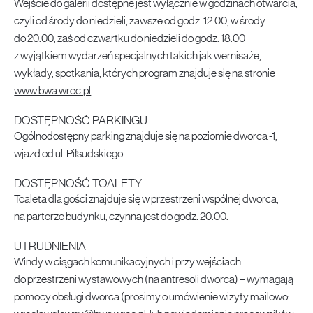
Wejście do galerii dostępne jest wyłącznie w godzinach otwarcia,
czyli od środy do niedzieli, zawsze od godz. 12.00, w środy
do 20.00, zaś od czwartku do niedzieli do godz. 18.00
z wyjątkiem wydarzeń specjalnych takich jak wernisaże,
wykłady, spotkania, których program znajduje się na stronie
www.bwa.wroc.pl
.
DOSTĘPNOŚĆ PARKINGU
Ogólnodostępny parking znajduje się na poziomie dworca -1,
wjazd od ul. Piłsudskiego.
DOSTĘPNOŚĆ TOALETY
Toaleta dla gości znajduje się w przestrzeni wspólnej dworca,
na parterze budynku, czynna jest do godz. 20.00.
UTRUDNIENIA
Windy w ciągach komunikacyjnych i przy wejściach
do przestrzeni wystawowych (na antresoli dworca) – wymagają
pomocy obsługi dworca (prosimy o umówienie wizyty mailowo: