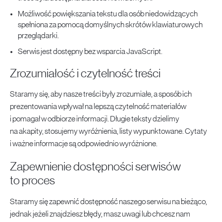
Możliwość powiększania tekstu dla osób niedowidzących
spełniona za pomocą domyślnych skrótów klawiaturowych
przeglądarki.
Serwis jest dostępny bez wsparcia JavaScript.
Zrozumiałość i czytelność treści
Staramy się, aby nasze treści były zrozumiałe, a sposób ich
prezentowania wpływał na lepszą czytelność materiałów
i pomagał w odbiorze informacji. Długie teksty dzielimy
na akapity, stosujemy wyróżnienia, listy wypunktowane. Cytaty
i ważne informacje są odpowiednio wyróżnione.
Zapewnienie dostępności serwisów
to proces
Staramy się zapewnić dostępność naszego serwisu na bieżąco,
jednak jeżeli znajdziesz błędy, masz uwagi lub chcesz nam