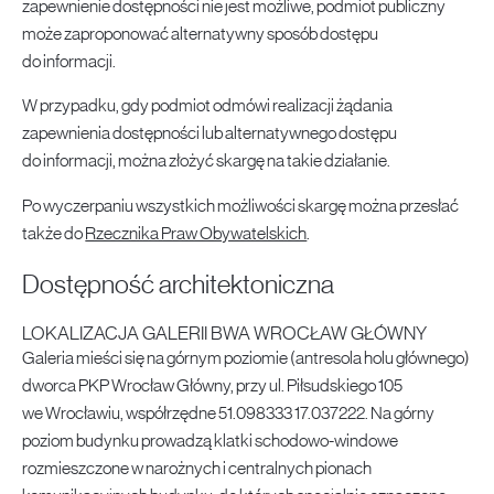
zapewnienie dostępności nie jest możliwe, podmiot publiczny
może zaproponować alternatywny sposób dostępu
do informacji.
W przypadku, gdy podmiot odmówi realizacji żądania
zapewnienia dostępności lub alternatywnego dostępu
do informacji, można złożyć skargę na takie działanie.
Po wyczerpaniu wszystkich możliwości skargę można przesłać
także do
Rzecznika Praw Obywatelskich
.
Dostępność architektoniczna
LOKALIZACJA GALERII BWA WROCŁAW GŁÓWNY
Galeria mieści się na górnym poziomie (antresola holu głównego)
dworca PKP Wrocław Główny, przy ul. Piłsudskiego 105
we Wrocławiu, współrzędne 51.098333 17.037222. Na górny
poziom budynku prowadzą klatki schodowo-windowe
rozmieszczone w narożnych i centralnych pionach