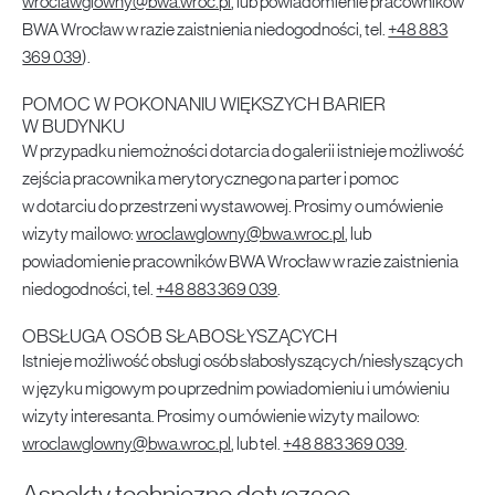
wroclawglowny@bwa.wroc.pl
, lub powiadomienie pracowników
BWA Wrocław w razie zaistnienia niedogodności, tel.
+48 883
369 039
).
POMOC W POKONANIU WIĘKSZYCH BARIER
W BUDYNKU
W przypadku niemożności dotarcia do galerii istnieje możliwość
zejścia pracownika merytorycznego na parter i pomoc
w dotarciu do przestrzeni wystawowej. Prosimy o umówienie
wizyty mailowo:
wroclawglowny@bwa.wroc.pl
, lub
powiadomienie pracowników BWA Wrocław w razie zaistnienia
niedogodności, tel.
+48 883 369 039
.
OBSŁUGA OSÓB SŁABOSŁYSZĄCYCH
Istnieje możliwość obsługi osób słabosłyszących/niesłyszących
w języku migowym po uprzednim powiadomieniu i umówieniu
wizyty interesanta. Prosimy o umówienie wizyty mailowo:
wroclawglowny@bwa.wroc.pl
, lub tel.
+48 883 369 039
.