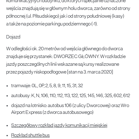
komunikacyjnych budynku, do których specjalnie oznaczone
wejścia znajdują się w głównym holu dworca, zarówno od strony
północnej (ul. Piłsudskiego) jak i od strony południowej (kasy)
a także na poziomie parkingu podziemnego (-1).
Dojazd
W odległości ok. 20 metrów od wejścia głównego do dworca
znajduje się przystanek: DWORZEC GŁÓWNY. W rozkładzie
jazdy poszczególnych linii wskazane są kursy realizowane
przez pojazdy niskopodłogowe [stan na 3. marca 2020]
tramwaje: 0L, 0P, 2, 5, 8, 9, 11, 15, 31, 32
autobusy: K, N, 106, 110, 112, 113, 122, 125, 145, 146, 325, 602, 612
dojazd na lotnisko: autobus 106 (z ulicy Dworcowej) oraz Wro
Airport Express (z dworca autobusowego)
Szczegółowy rozkład jazdy komunikacji miejskiej
Rozkład shuttle bus