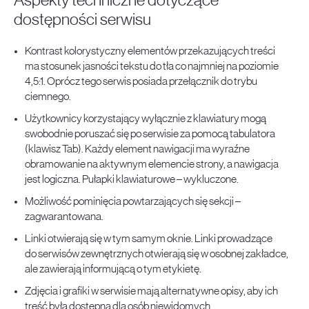
Aspekty techniczne dotyczące
dostępności serwisu
Kontrast kolorystyczny elementów przekazujących treści
ma stosunek jasności tekstu do tła co najmniej na poziomie
4,5:1. Oprócz tego serwis posiada przełącznik do trybu
ciemnego.
Użytkownicy korzystający wyłącznie z klawiatury mogą
swobodnie poruszać się po serwisie za pomocą tabulatora
(klawisz Tab). Każdy element nawigacji ma wyraźne
obramowanie na aktywnym elemencie strony, a nawigacja
jest logiczna. Pułapki klawiaturowe – wykluczone.
Możliwość pominięcia powtarzających się sekcji –
zagwarantowana.
Linki otwierają się w tym samym oknie. Linki prowadzące
do serwisów zewnętrznych otwierają się w osobnej zakładce,
ale zawierają informującą o tym etykietę.
Zdjęcia i grafiki w serwisie mają alternatywne opisy, aby ich
treść była dostępna dla osób niewidomych.