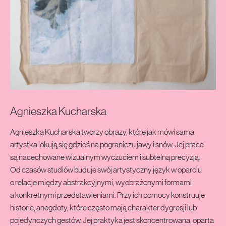
PANAGIOTIS
Agnieszka Kucharska
Agnieszka Kucharska tworzy obrazy, które jak mówi sama
artystka lokują się gdzieś na pograniczu jawy i snów. Jej prace
są nacechowane wizualnym wyczuciem i subtelną precyzją.
Od czasów studiów buduje swój artystyczny język w oparciu
o relacje między abstrakcyjnymi, wyobrażonymi formami
a konkretnymi przedstawieniami. Przy ich pomocy konstruuje
historie, anegdoty, które często mają charakter dygresji lub
pojedynczych gestów. Jej praktyka jest skoncentrowana, oparta