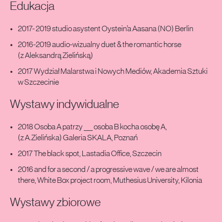
Edukacja
2017- 2019 studio asystent Oystein’a Aasana (NO) Berlin
2016-2019 audio-wizualny duet & the romantic horse
(z Aleksandrą Zielińską)
2017 Wydział Malarstwa i Nowych Mediów, Akademia Sztuki
w Szczecinie
Wystawy indywidualne
2018 Osoba A patrzy ___ osoba B kocha osobę A,
(z A.Zielińska) Galeria SKALA, Poznań
2017 The black spot, Lastadia Office, Szczecin
2016 and for a second / a progressive wave / we are almost
there, White Box project room, Muthesius University, Kilonia
Wystawy zbiorowe