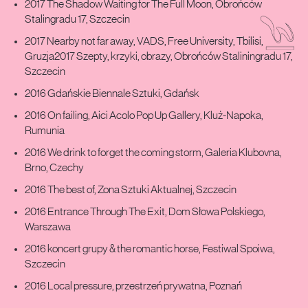
2017 The Shadow Waiting for The Full Moon, Obrońców
Stalingradu 17, Szczecin
2017 Nearby not far away, VADS, Free University, Tbilisi,
Gruzja2017 Szepty, krzyki, obrazy, Obrońców Staliningradu 17,
Szczecin
2016 Gdańskie Biennale Sztuki, Gdańsk
2016 On failing, Aici Acolo Pop Up Gallery, Kluż-Napoka,
Rumunia
2016 We drink to forget the coming storm, Galeria Klubovna,
Brno, Czechy
2016 The best of, Zona Sztuki Aktualnej, Szczecin
2016 Entrance Through The Exit, Dom Słowa Polskiego,
Warszawa
2016 koncert grupy & the romantic horse, Festiwal Spoiwa,
Szczecin
2016 Local pressure, przestrzeń prywatna, Poznań