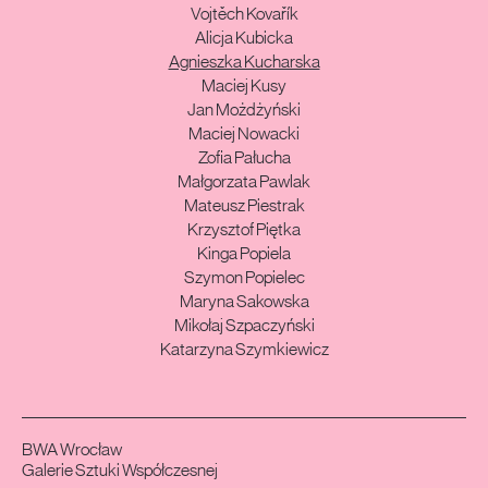
Vojtěch Kovařík
Alicja Kubicka
Agnieszka Kucharska
Maciej Kusy
Jan Możdżyński
Maciej Nowacki
Zofia Pałucha
Małgorzata Pawlak
Mateusz Piestrak
Krzysztof Piętka
Kinga Popiela
Szymon Popielec
Maryna Sakowska
Mikołaj Szpaczyński
Katarzyna Szymkiewicz
BWA Wrocław
Galerie Sztuki Współczesnej