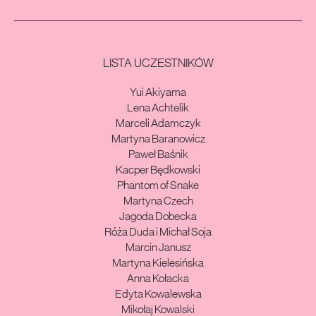
LISTA UCZESTNIKÓW
Yui Akiyama
Lena Achtelik
Marceli Adamczyk
Martyna Baranowicz
Paweł Baśnik
Kacper Będkowski
Phantom of Snake
Martyna Czech
Jagoda Dobecka
Róża Duda i Michał Soja
Marcin Janusz
Martyna Kielesińska
Anna Kołacka
Edyta Kowalewska
Mikołaj Kowalski