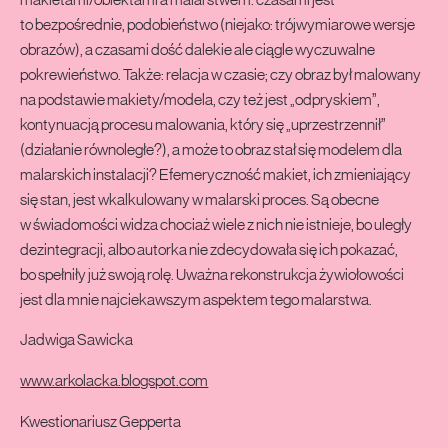
to bezpośrednie, podobieństwo (niejako: trójwymiarowe wersje
obrazów), a czasami dość dalekie ale ciągle wyczuwalne
pokrewieństwo. Także: relacja w czasie; czy obraz był malowany
na podstawie makiety/modela, czy też jest „odpryskiem”,
kontynuacją procesu malowania, który się „uprzestrzennił”
(działanie równoległe?), a może to obraz stał się modelem dla
malarskich instalacji? Efemeryczność makiet, ich zmieniający
się stan, jest wkalkulowany w malarski proces. Są obecne
w świadomości widza chociaż wiele z nich nie istnieje, bo uległy
dezintegracji, albo autorka nie zdecydowała się ich pokazać,
bo spełniły już swoją rolę. Uważna rekonstrukcja żywiołowości
jest dla mnie najciekawszym aspektem tego malarstwa.
Jadwiga Sawicka
www.arkolacka.blogspot.com
Kwestionariusz Gepperta