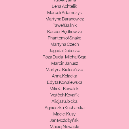
Yui Akiyama
Lena Achtelik
Marceli Adamczyk
Martyna Baranowicz
Paweł Baśnik
Kacper Będkowski
Phantom of Snake
Martyna Czech
Jagoda Dobecka
Róża Duda i Michał Soja
Marcin Janusz
Martyna Kielesińska
Anna Kołacka
Edyta Kowalewska
Mikołaj Kowalski
Vojtěch Kovařík
Alicja Kubicka
Agnieszka Kucharska
Maciej Kusy
Jan Możdżyński
Maciej Nowacki