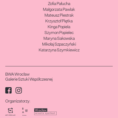
Zofia Pałucha
Małgorzata Pawlak
Mateusz Piestrak
Krzysztof Piętka
Kinga Popiela
Szymon Popielec
Maryna Sakowska
Mikołaj Szpaczyński
Katarzyna Szymkiewicz
BWA Wrocław
Galerie Sztuki Współczesnej
Facebook
Instagram
Media społecznościowe:
Organizatorzy: