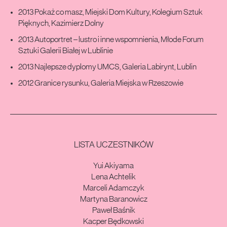
2013 Pokaż co masz, Miejski Dom Kultury, Kolegium Sztuk
Pięknych, Kazimierz Dolny
2013 Autoportret – lustro i inne wspomnienia, Młode Forum
Sztuki Galerii Białej w Lublinie
2013 Najlepsze dyplomy UMCS, Galeria Labirynt, Lublin
2012 Granice rysunku, Galeria Miejska w Rzeszowie
LISTA UCZESTNIKÓW
Yui Akiyama
Lena Achtelik
Marceli Adamczyk
Martyna Baranowicz
Paweł Baśnik
Kacper Będkowski