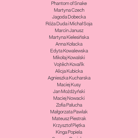
Phantom of Snake
Martyna Czech
Jagoda Dobecka
Róża Duda i Michał Soja
Marcin Janusz
Martyna Kielesińska
Anna Kołacka
Edyta Kowalewska
Mikołaj Kowalski
Vojtěch Kovařík
Alicja Kubicka
Agnieszka Kucharska
Maciej Kusy
Jan Możdżyński
Maciej Nowacki
Zofia Pałucha
Małgorzata Pawlak
Mateusz Piestrak
Krzysztof Piętka
Kinga Popiela