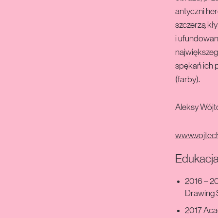
antyczni her
szczerzą kły
i ufundowan
największeg
spękań ich 
(farby).
Aleksy Wójt
www.vojtec
Edukacj
2016 – 20
Drawing 
2017 Acad