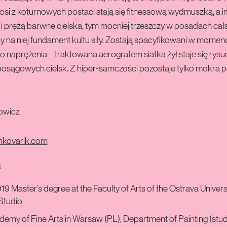
osi z koturnowych postaci stają się fitnessową wydmuszką, a i
 i prężą barwne cielska, tym mocniej trzeszczy w posadach cał
y na niej fundament kultu siły. Zostają spacyfikowani w momen
o naprężenia – traktowana aerografem siatka żył staje się rys
posągowych cielsk. Z hiper-samczości pozostaje tylko mokra 
owicz
hkovarik.com
a
19 Master’s degree at the Faculty of Arts of the Ostrava Univers
Studio
emy of Fine Arts in Warsaw (PL), Department of Painting (stu