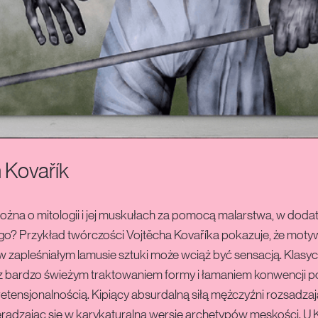
 Kovařík
można o mitologii i jej muskułach za pomocą malarstwa, w doda
go? Przykład twórczości Vojtěcha Kovaříka pokazuje, że moty
w zapleśniałym lamusie sztuki może wciąż być sensacją. Klasy
z bardzo świeżym traktowaniem formy i łamaniem konwencji p
etensjonalnością. Kipiący absurdalną siłą mężczyźni rozsadza
eradzając się w karykaturalną wersję archetypów męskości. U 