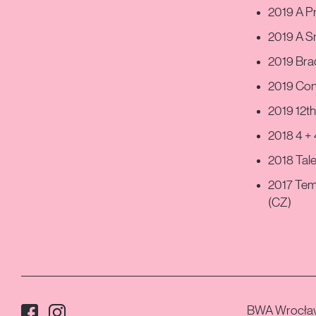
2019 A Pr
2019 A Sn
2019 Brac
2019 Con
2019 12th 
2018 4 + 
2018 Tale
2017 Tem
(CZ)
Facebook
Instagram
Media społecznościowe:
BWA Wrocła