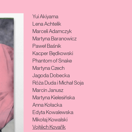
Yui Akiyama
Lena Achtelik
Marceli Adamczyk
Martyna Baranowicz
Paweł Baśnik
Kacper Będkowski
Phantom of Snake
Martyna Czech
Jagoda Dobecka
Róża Duda i Michał Soja
Marcin Janusz
Martyna Kielesińska
Anna Kołacka
Edyta Kowalewska
Mikołaj Kowalski
Vojtěch Kovařík