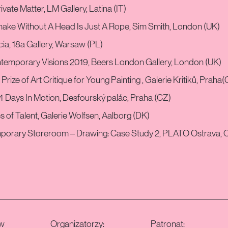
ivate Matter, LM Gallery, Latina (IT)
ake Without A Head Is Just A Rope, Sim Smith, London (UK)
ia, 18a Gallery, Warsaw (PL)
temporary Visions 2019, Beers London Gallery, London (UK)
Prize of Art Critique for Young Painting , Galerie Kritiků, Praha
4 Days In Motion, Desfourský palác, Praha (CZ)
s of Talent, Galerie Wolfsen, Aalborg (DK)
porary Storeroom – Drawing: Case Study 2, PLATO Ostrava, 
w
Organizatorzy:
Patronat: