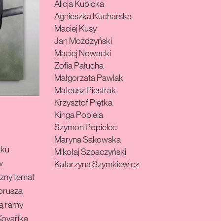
Alicja Kubicka
Agnieszka Kucharska
Maciej Kusy
Jan Możdżyński
Maciej Nowacki
Zofia Pałucha
Małgorzata Pawlak
Mateusz Piestrak
Krzysztof Piętka
Kinga Popiela
Szymon Popielec
Maryna Sakowska
tku
Mikołaj Szpaczyński
w
Katarzyna Szymkiewicz
czny temat
orusza
ją ramy
Kovaříka