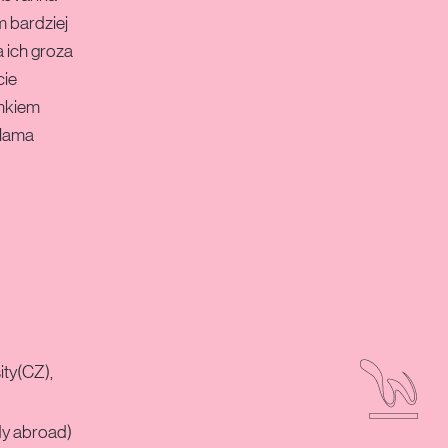
m bardziej
a ich groza
cie
unkiem
plama
ity(CZ),
dy abroad)