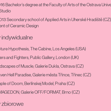
16 Bachelor’s degree at the Faculty of Arts of the Ostrava Unive
Studio
13 Secondary school of Applied Arts in Uherské Hradiště (CZ)
nt of Ceramic Design
indywidualne
ture Hypothesis, The Cabine, Los Angeles (USA)
rs and Fighters, Public Gallery, London (UK)
scapes of Muscle, Galerie Dukla, Ostrava (CZ)
en Hell Paradise, Galerie města Třince, Třinec (CZ)
le of Doom, Berlínskej Model, Praha (CZ)
MAGEDON, Galerie OFF/FORMAT, Brno (CZ)
 zbiorowe