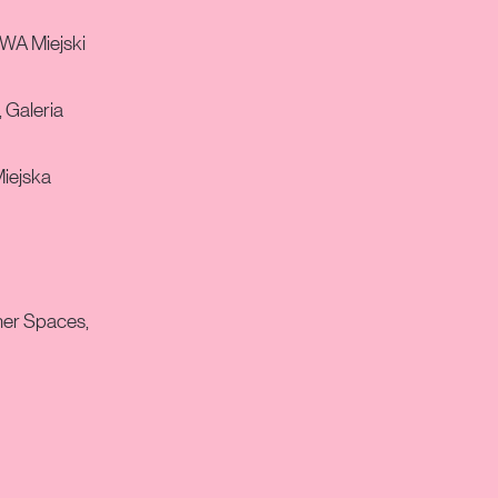
WA Miejski
 Galeria
iejska
ner Spaces,