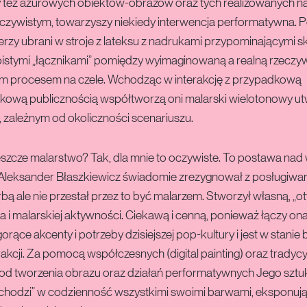
y też ażurowych obiektów-obrazów oraz tych realizowanych na
eczywistym, towarzyszy niekiedy interwencja performatywna. 
erzy ubrani w stroje z lateksu z nadrukami przypominającymi 
woistymi „łącznikami” pomiędzy wyimaginowaną a realną rzeczyw
m procesem na czele. Wchodząc w interakcję z przypadkową
dkową publicznością współtworzą oni malarski wielotonowy u
 zależnym od okoliczności scenariuszu.
jeszcze malarstwo? Tak, dla mnie to oczywiste. To postawa nad
Aleksander Błaszkiewicz świadomie zrezygnował z posługiwan
rbą ale nie przestał przez to być malarzem. Stworzył własną, „o
a i malarskiej aktywności. Ciekawą i cenną, ponieważ łączy on
orące akcenty i potrzeby dzisiejszej pop-kultury i jest w stanie 
erakcji. Za pomocą współczesnych (digital painting) oraz tradyc
tod tworzenia obrazu oraz działań performatywnych Jego sztu
chodzi” w codzienność wszystkimi swoimi barwami, eksponuj