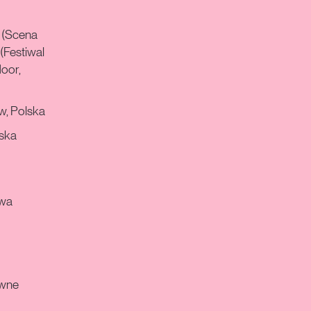
 (Scena
(Festiwal
Hoor,
w, Polska
lska
awa
ywne