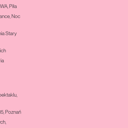
WA, Piła
mance, Noc
ia Stary
ich
ia
pektaklu,
15, Poznań
ch,