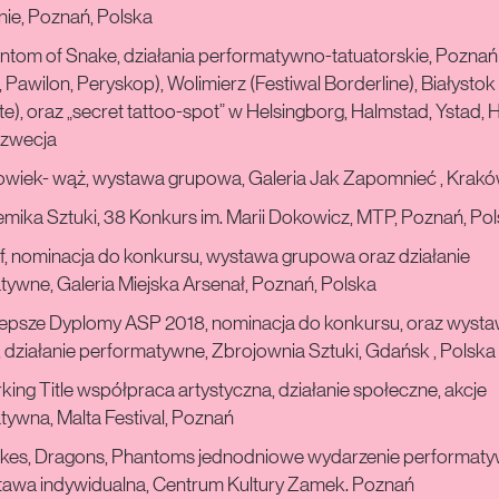
ie, Poznań, Polska
ntom of Snake, działania performatywno-tatuatorskie, Poznań
Pawilon, Peryskop), Wolimierz (Festiwal Borderline), Białystok 
e), oraz „secret tattoo-spot” w Helsingborg, Halmstad, Ystad, 
zwecja
owiek- wąż, wystawa grupowa, Galeria Jak Zapomnieć , Krakó
mika Sztuki, 38 Konkurs im. Marii Dokowicz, MTP, Poznań, Po
f, nominacja do konkursu, wystawa grupowa oraz działanie
ywne, Galeria Miejska Arsenał, Poznań, Polska
lepsze Dyplomy ASP 2018, nominacja do konkursu, oraz wyst
działanie performatywne, Zbrojownia Sztuki, Gdańsk , Polska
ing Title współpraca artystyczna, działanie społeczne, akcje
ywna, Malta Festival, Poznań
kes, Dragons, Phantoms jednodniowe wydarzenie performat
tawa indywidualna, Centrum Kultury Zamek. Poznań