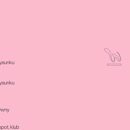
Rysunku
Rysunku
ywny
pot, klub