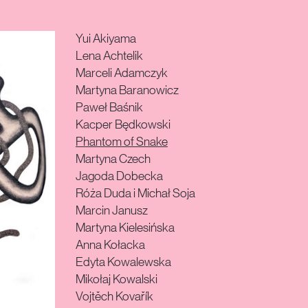
Yui Akiyama
Lena Achtelik
Marceli Adamczyk
Martyna Baranowicz
Paweł Baśnik
Kacper Będkowski
Phantom of Snake
Martyna Czech
Jagoda Dobecka
Róża Duda i Michał Soja
Marcin Janusz
Martyna Kielesińska
Anna Kołacka
Edyta Kowalewska
Mikołaj Kowalski
Vojtěch Kovařík