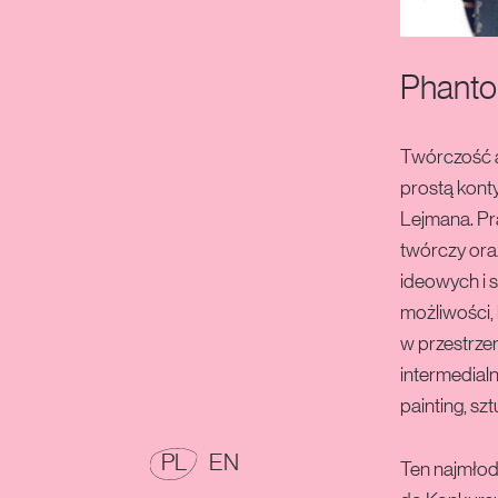
Konkurs Malarski im. Eugeniusza Gepperta
7.-PHANTOM-OF-..
Phanto
Twórczość ar
prostą kont
Lejmana. Pr
twórczy ora
ideowych i 
możliwości, 
w przestrze
intermedial
painting, sz
POLSKI
ENGLISH
PL
EN
Ten najmłod