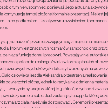
) twórca, rozpoczął swoje działania już podczas obrony dyp
posób o tym nie wspomnieć, ponieważ Jego aktualna aktywność
 kontynuacją tamtej, złożonej formalnie prezentacji. Nie jest jej
m – a co podkreślam – kreatywnym rozwinięciem i permanen
iem.
artystą „nomadem”, przemieszczającym się z miejsca na miejsc
tudia, którym jest znacznych rozmiarów samochód oraz przy
pełniąca funkcję domu i pracowni. Powstają w niej autorskie d
rzenoszone potem do realnego świata w formie płaskich obrazó
ych, ażurowych wydruków jak i tatuaży tworzonych na powierz
ł. Ciało człowieka jest dla Aleksandra przestrzenią realizowania
bliskie powierzchni płótna, jednak to radykalnie odmienna materia
 cyt: „…tworzy się sytuacja w której to „płótno” przychodzi z włas
, świadczy samo o sobie. Jest zastaną sytuacją, do której bez
r czy malarz ciała, należy się dostosować”. Ceremonii prezenta