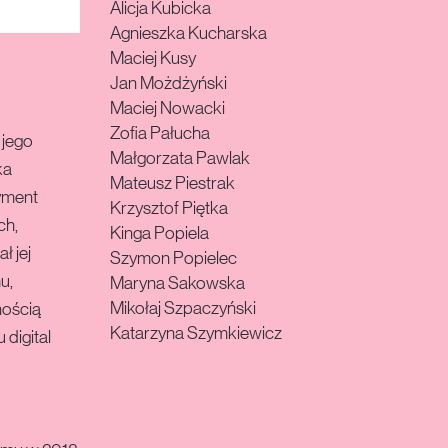
Alicja Kubicka
Agnieszka Kucharska
Maciej Kusy
Jan Możdżyński
Maciej Nowacki
Zofia Pałucha
 jego
Małgorzata Pawlak
ka
Mateusz Piestrak
yment
Krzysztof Piętka
ch,
Kinga Popiela
ł jej
Szymon Popielec
u,
Maryna Sakowska
Mikołaj Szpaczyński
nością
Katarzyna Szymkiewicz
digital