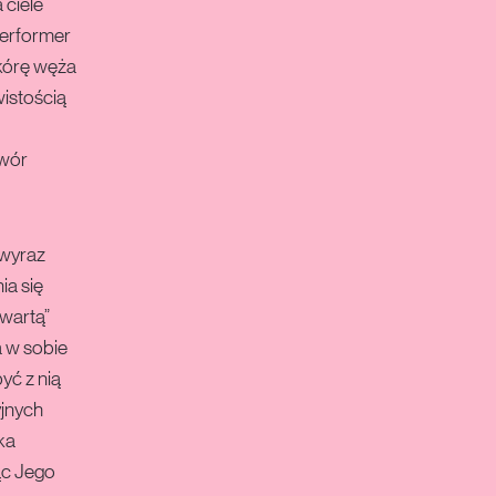
 ciele
Performer
skórę węża
istością
twór
 wyraz
ia się
twartą”
a w sobie
być z nią
yjnych
ka
ąc Jego