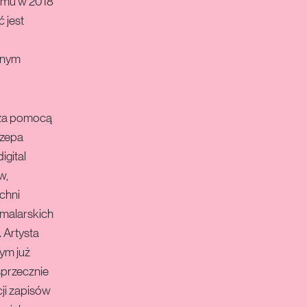
lomu w 2018
 jest
tnym
e za pomocą
czepa
igital
w,
chni
 malarskich
. Artysta
nym już
sprzecznie
cji zapisów