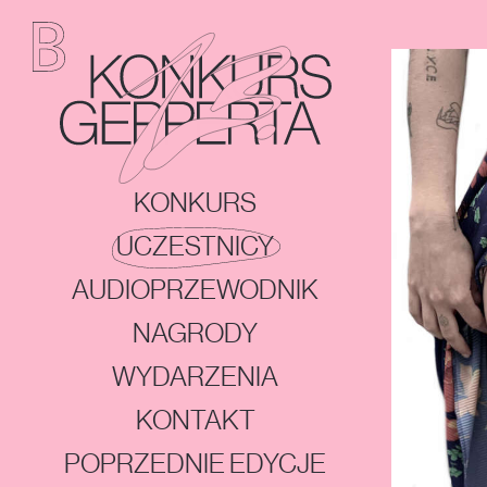
Przejdź do listy uczestników
13. Konkurs Gepperta
9.-PHANTOM-OF
3.-PHANTOM-OF..
MENU GŁÓWNE
KONKURS
UCZESTNICY
AUDIOPRZEWODNIK
NAGRODY
WYDARZENIA
KONTAKT
POPRZEDNIE EDYCJE