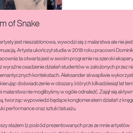
m of Snake
tysty jest nieszablonowa, wywodzi się z malarstwa ale nie jest
ynuacją. Artysta ukończył studia w 2018 roku pracowni Domini
acownia ta otwarta jest w swoim programie na szeroki eksper
z wyraźne osadzenie działań studentów w założonych przez ni
semantycznych kontekstach. Aleksander skwapliwie wykorzysta
kierując doświadczenie w obszary, których kilkadziesiąt lat tem
ni malarstwa nie moglibyśmy w ogóle odnaleźć. Zajął się aktyw
ną, tworząc wypowiedzi będące konglomeratem działań z kręgu 
tuki performance oraz sztuki tatuażu.
szy stażem (z pośród prezentowanych prze ze mnie artystów