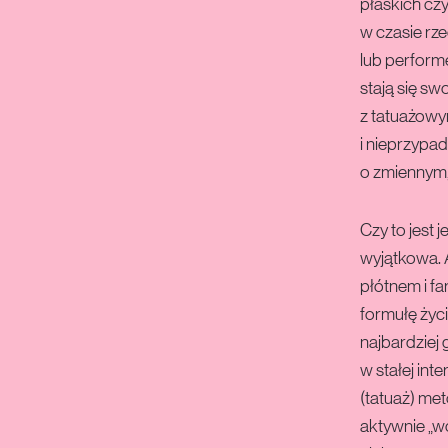
płaskich cz
w czasie rz
lub perform
stają się s
z tatuażowy
i nieprzypa
o zmiennym,
Czy to jest 
wyjątkowa. 
płótnem i fa
formułę życi
najbardziej g
w stałej int
(tatuaż) me
aktywnie „w