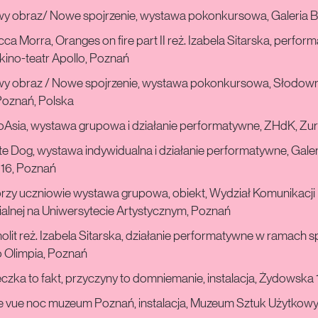
y obraz/ Nowe spojrzenie, wystawa pokonkursowa, Galeria B
ca Morra, Oranges on fire part II reż. Izabela Sitarska, perfor
ino-teatr Apollo, Poznań
y obraz / Nowe spojrzenie, wystawa pokonkursowa, Słodown
Poznań, Polska
oAsia, wystawa grupowa i działanie performatywne, ZHdK, Zur
e Dog, wystawa indywidualna i działanie performatywne, Galer
16, Poznań
rzy uczniowie wystawa grupowa, obiekt, Wydział Komunikacji
alnej na Uniwersytecie Artystycznym, Poznań
lit reż. Izabela Sitarska, działanie performatywne w ramach s
o Olimpia, Poznań
czka to fakt, przyczyny to domniemanie, instalacja, Żydowska 
le vue noc muzeum Poznań, instalacja, Muzeum Sztuk Użytkowy