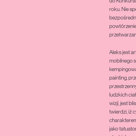
do Konkursu
roku. Nie s
bezpośrednią
powtórzenie
przetwarzan
Aleks jest 
mobilnego s
kempingowa, 
painting, p
przestrzenn
ludzkich cia
wizji, jest 
twierdzi, iż
charakterem
jako tatuato