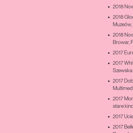
2018 Now
2018 Gloc
Muzeów, k
2018 Now
Browar, 
2017 Eur
2017 Whit
Szewska 
2017 Dob
Multimedi
2017 Mono
stare kin
2017 Ucie
2017 Bel