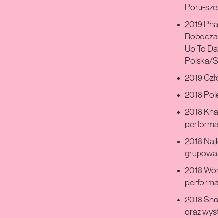
Poru-szen
2019 Pha
Robocza, 
Up To Dat
Polska/S
2019 Czł
2018 Pole
2018 Kna
performat
2018 Naj
grupowa, 
2018 Work
performat
2018 Sna
oraz wys