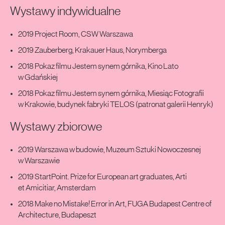
Wystawy indywidualne
2019 Project Room, CSW Warszawa
2019 Zauberberg, Krakauer Haus, Norymberga
2018 Pokaz filmu Jestem synem górnika, Kino Lato
w Gdańskiej
2018 Pokaz filmu Jestem synem górnika, Miesiąc Fotografii
w Krakowie, budynek fabryki TELOS (patronat galerii Henryk)
Wystawy zbiorowe
2019 Warszawa w budowie, Muzeum Sztuki Nowoczesnej
w Warszawie
2019 StartPoint. Prize for European art graduates, Arti
et Amicitiar, Amsterdam
2018 Make no Mistake! Error in Art, FUGA Budapest Centre of
Architecture, Budapeszt