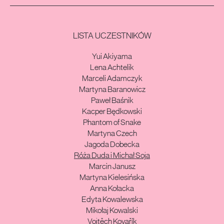
LISTA UCZESTNIKÓW
Yui Akiyama
Lena Achtelik
Marceli Adamczyk
Martyna Baranowicz
Paweł Baśnik
Kacper Będkowski
Phantom of Snake
Martyna Czech
Jagoda Dobecka
Róża Duda i Michał Soja
Marcin Janusz
Martyna Kielesińska
Anna Kołacka
Edyta Kowalewska
Mikołaj Kowalski
Vojtěch Kovařík