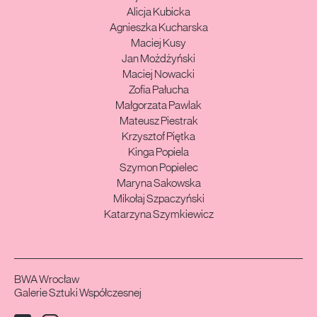
Alicja Kubicka
Agnieszka Kucharska
Maciej Kusy
Jan Możdżyński
Maciej Nowacki
Zofia Pałucha
Małgorzata Pawlak
Mateusz Piestrak
Krzysztof Piętka
Kinga Popiela
Szymon Popielec
Maryna Sakowska
Mikołaj Szpaczyński
Katarzyna Szymkiewicz
BWA Wrocław
Galerie Sztuki Współczesnej