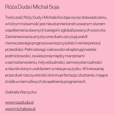
Róża Duda i Michał Soja
Twórczość Róży Dudy i Michała Soi daje wyraz doświadczeniu,
w którym tożsamość jest nieustannie konstruowanym stanem
współistnienia dawnych kategorii i zglobalizowanych wzorców.
Zainteresowania artystyczne duetu oscylują wokół
równoczesnego prognozowania przyszłości i reinterpretacji
przeszłości. Pełni odwagi i ciekawości eksplorują kwestie
podmiotowości, zawieszonej między marzeniami
o samostanowieniu, indywidualności, samowystarczalności
a nieuniknionym uwikłaniem w relacje wyzysku. W kreowanej
przez duet rzeczywistości dominuje fantazja i złudzenie, mające
źródła w niemożliwych do spełnienia pragnieniach.
Gabriela Warzycka
www.rozaduda.pl
www.michalsoja.pl