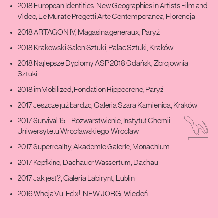
2018 European Identities. New Geographies in Artists Film and
Video, Le Murate Progetti Arte Contemporanea, Florencja
2018 ARTAGON IV, Magasina generaux, Paryż
2018 Krakowski Salon Sztuki, Pałac Sztuki, Kraków
2018 Najlepsze Dyplomy ASP 2018 Gdańsk, Zbrojownia
Sztuki
2018 imMobilized, Fondation Hippocrene, Paryż
2017 Jeszcze już bardzo, Galeria Szara Kamienica, Kraków
2017 Survival 15 – Rozwarstwienie, Instytut Chemii
Uniwersytetu Wrocławskiego, Wrocław
2017 Superreality, Akademie Galerie, Monachium
2017 Kopfkino, Dachauer Wassertum, Dachau
2017 Jak jest?, Galeria Labirynt, Lublin
2016 Whoja Vu, Folx!, NEW JORG, Wiedeń