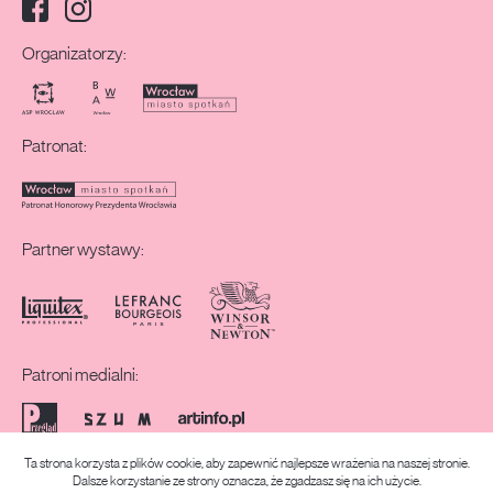
Facebook
Instagram
Media społecznościowe:
Organizatorzy:
Patronat:
Partner wystawy:
Patroni medialni:
Ta strona korzysta z plików cookie, aby zapewnić najlepsze wrażenia na naszej stronie.
Dalsze korzystanie ze strony oznacza, że zgadzasz się na ich użycie.
Realizacja strony: Dabhand.Studio
Strony na WordPressie z Edycją Całej Witryny
© 2026 /
13. Konkurs Gepperta