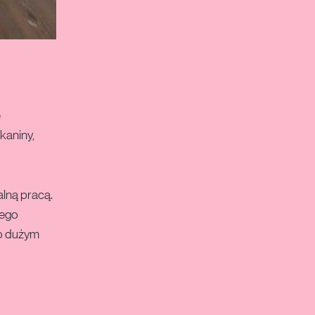
e
kaniny,
alną pracą.
jego
zo dużym