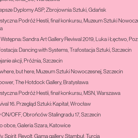
lepsze Dyplomy ASP, Zbrojownia Sztuki, Gdańsk
styczna Podróż Hestii, finał konkursu, Muzeum Sztuki Nowocz
a
Wstępna: Sandra Art Gallery Reviwal 2019, Luka i Łęctwo, Po
ostacja: Dancing with Systems, Trafostacja Sztuki, Szczecin
janie akcji, Próżnia, Szczecin
where, but here, Muzeum Sztuki Nowoczesnej, Szczecin
power, The Hotdock Gallery, Bratysława
styczna Podróż Hestii, finał konkursu, MSN, Warszawa
ival 16. Przegląd Sztuki: Kapitał, Wrocław
y ON/OFF, Obrońców Stalingradu 17, Szczecin
o obce, Galeria Szara, Katowice
, Spirit, Revolt, Gama gallery, Stambuł, Turcja