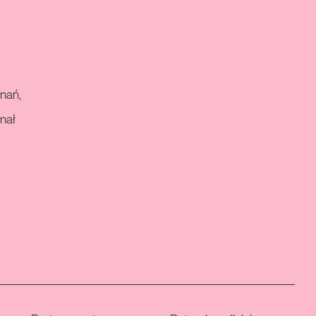
znań,
nał