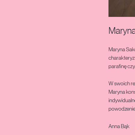
BEZ-TYTUŁU-DRZEWO
Maryn
Maryna Sako
charakteryz
parafinę czy
W swoich rea
Maryna kons
indywidualn
powodzeniem
Anna Bąk