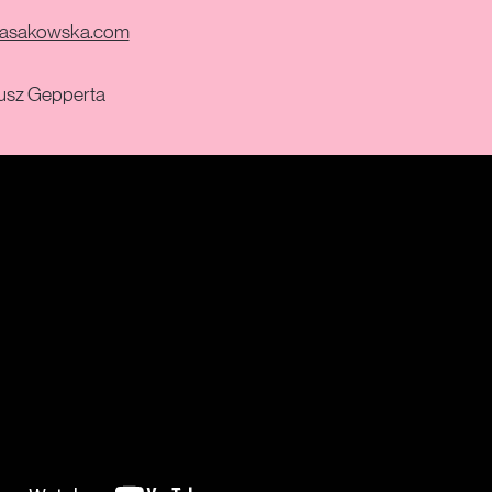
asakowska.com
usz Gepperta