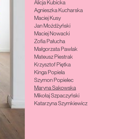
Alicja Kubicka
Agnieszka Kucharska
Maciej Kusy
Jan Możdżyński
Maciej Nowacki
Zofia Pałucha
Małgorzata Pawlak
Mateusz Piestrak
Krzysztof Piętka
Kinga Popiela
Szymon Popielec
Maryna Sakowska
Mikołaj Szpaczyński
Katarzyna Szymkiewicz