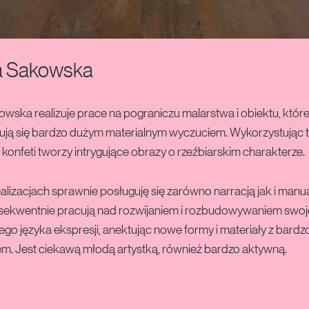
a Sakowska
wska realizuje prace na pograniczu malarstwa i obiektu, któr
ują się bardzo dużym materialnym wyczuciem. Wykorzystując t
 konfeti tworzy intrygujące obrazy o rzeźbiarskim charakterze.
lizacjach sprawnie posługuję się zarówno narracją jak i manu
ekwentnie pracują nad rozwijaniem i rozbudowywaniem swo
ego języka ekspresji, anektując nowe formy i materiały z bard
. Jest ciekawą młodą artystką, również bardzo aktywną.