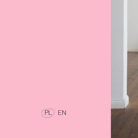
POLSKI
ENGLISH
PL
EN