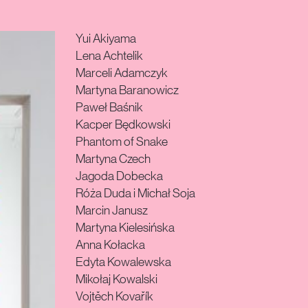
Yui Akiyama
Lena Achtelik
Marceli Adamczyk
Martyna Baranowicz
Paweł Baśnik
Kacper Będkowski
Phantom of Snake
Martyna Czech
Jagoda Dobecka
Róża Duda i Michał Soja
Marcin Janusz
Martyna Kielesińska
Anna Kołacka
Edyta Kowalewska
Mikołaj Kowalski
Vojtěch Kovařík