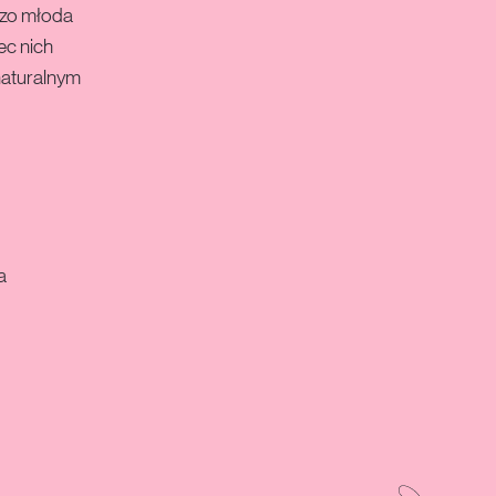
dzo młoda
ec nich
naturalnym
a