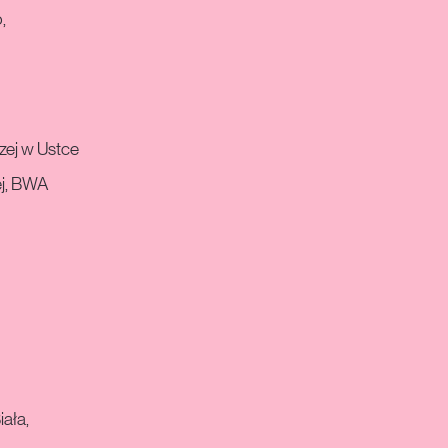
,
zej w Ustce
ej, BWA
ała,