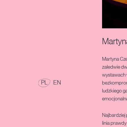
28 CZECH ULOTNA-OBŁUDA-100X120,OLEJ,2017
Martyn
Martyna Czec
zaledwie dw
wystawach w
POLSKI
ENGLISH
PL
EN
bezkompromi
ludzkiego g
emocjonalną
Najbardziej
linia prawdy