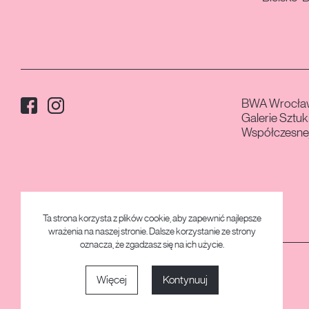
Facebook
Instagram
Media społecznościowe:
BWA Wrocła
Galerie Sztuk
Współczesne
Ta strona korzysta z plików cookie, aby zapewnić najlepsze
wrażenia na naszej stronie. Dalsze korzystanie ze strony
oznacza, że zgadzasz się na ich użycie.
Realizacja strony: Dabhand.Studio
Strony na WordPressie z Edycją Całej Witryny
© 2026 /
13. Konkurs Gepperta
Więcej
Kontynuuj
Menu dodatkowe
Polityka prywatności
Deklaracja dostępności
Przełącznik do tryby ciemnego