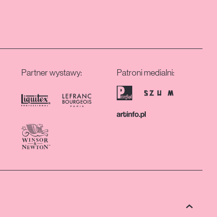
Partner wystawy:
Patroni medialni:
Wróć do