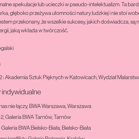
malne spekulacje lub ucieczki w pseudo-intelektualizm. Ta bar
rka, głęboko przeżywa ułomności natury ludzkiej i nie stoi wob
estem przekonany, że wszelkie sukcesy, jakich doświadcza, są 
rgii, jaką wkłada w twórczość.
galski
a
2 : Akademia Sztuk Pięknych w Katowicach, Wydział Malarstw
indywidualne
 nas nie łączy, BWA Warszawa, Warszawa
 2, Galeria BWA Tarnów, Tarnów
 Galeria BWA Bielsko-Biała, Bielsko-Biała