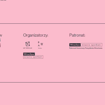
w
Organizatorzy:
Patronat:
i
j