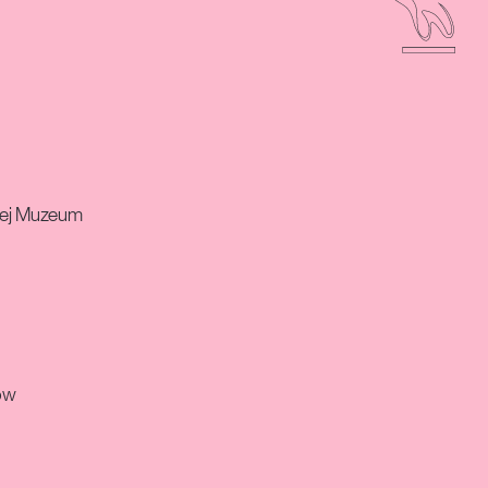
nej Muzeum
ów