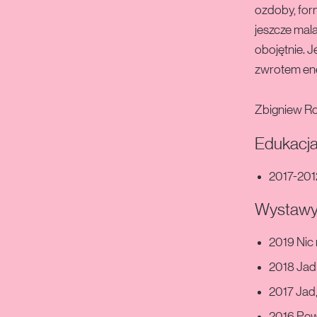
ozdoby, for
jeszcze mala
obojętnie. J
zwrotem ene
Zbigniew Ro
Edukacj
2017-201
Wystawy 
2019 Nic
2018 Jad
2017 Jad,