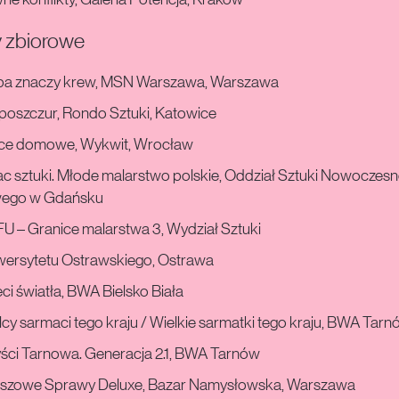
e konflikty, Galeria Potencja, Kraków
 zbiorowe
ba znaczy krew, MSN Warszawa, Warszawa
poszczur, Rondo Sztuki, Katowice
ce domowe, Wykwit, Wrocław
ac sztuki. Młode malarstwo polskie, Oddział Sztuki Nowoczes
ego w Gdańsku
U – Granice malarstwa 3, Wydział Sztuki
wersytetu Ostrawskiego, Ostrawa
ci światła, BWA Bielsko Biała
cy sarmaci tego kraju / Wielkie sarmatki tego kraju, BWA Tarn
yści Tarnowa. Generacja 2.1, BWA Tarnów
szowe Sprawy Deluxe, Bazar Namysłowska, Warszawa