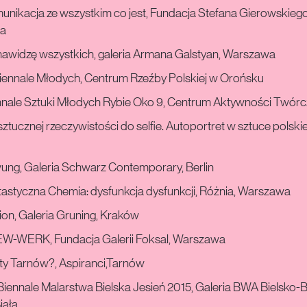
nikacja ze wszystkim co jest, Fundacja Stefana Gierowskiego
a
nawidzę wszystkich, galeria Armana Galstyan, Warszawa
riennale Młodych, Centrum Rzeźby Polskiej w Orońsku
nnale Sztuki Młodych Rybie Oko 9, Centrum Aktywności Twórc
ztucznej rzeczywistości do selfie. Autoportret w sztuce polski
ung, Galeria Schwarz Contemporary, Berlin
astyczna Chemia: dysfunkcja dysfunkcji, Różnia, Warszawa
on, Galeria Gruning, Kraków
W-WERK, Fundacja Galerii Foksal, Warszawa
ty Tarnów?, Aspiranci,Tarnów
Biennale Malarstwa Bielska Jesień 2015, Galeria BWA Bielsko-Bi
iała