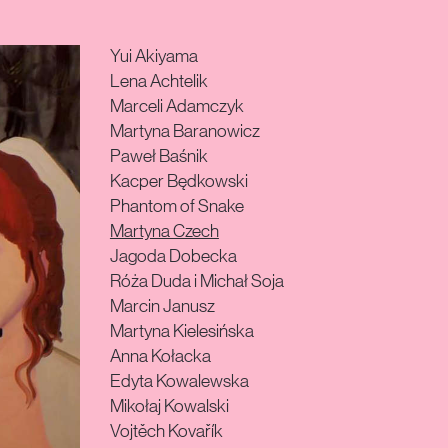
Yui Akiyama
Lena Achtelik
Marceli Adamczyk
Martyna Baranowicz
Paweł Baśnik
Kacper Będkowski
Phantom of Snake
Martyna Czech
Jagoda Dobecka
Róża Duda i Michał Soja
Marcin Janusz
Martyna Kielesińska
Anna Kołacka
Edyta Kowalewska
Mikołaj Kowalski
Vojtěch Kovařík