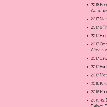
2018 Komu
Warszaw
2017 Nie
2017 8 T
2017 Bie
2017 Od s
Wrocław
2017 Szw
2017 Fant
2017 Moti
2016 KRE
2016 Pus
2015 42. 
Bielsko-B