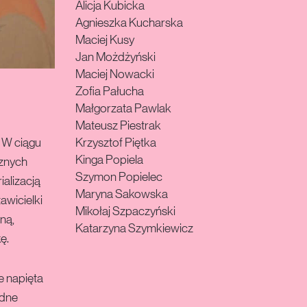
Alicja Kubicka
Agnieszka Kucharska
Maciej Kusy
Jan Możdżyński
Maciej Nowacki
Zofia Pałucha
Małgorzata Pawlak
Mateusz Piestrak
Krzysztof Piętka
. W ciągu
Kinga Popiela
cznych
Szymon Popielec
alizacją
Maryna Sakowska
awicielki
Mikołaj Szpaczyński
ną,
Katarzyna Szymkiewicz
ę.
e napięta
ędne