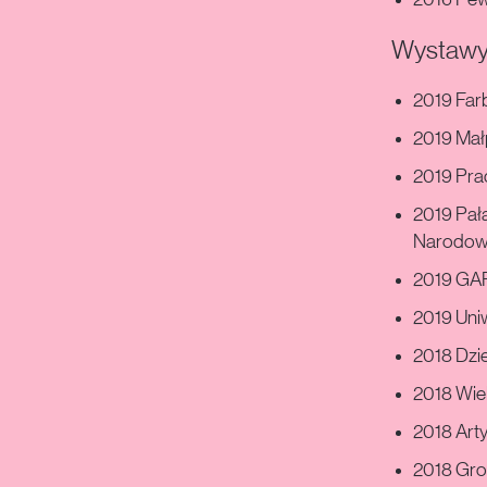
2016 Pewn
Wystawy
2019 Far
2019 Mał
2019 Pra
2019 Pał
Narodow
2019 GAF
2019 Uni
2018 Dzie
2018 Wiel
2018 Art
2018 Gro