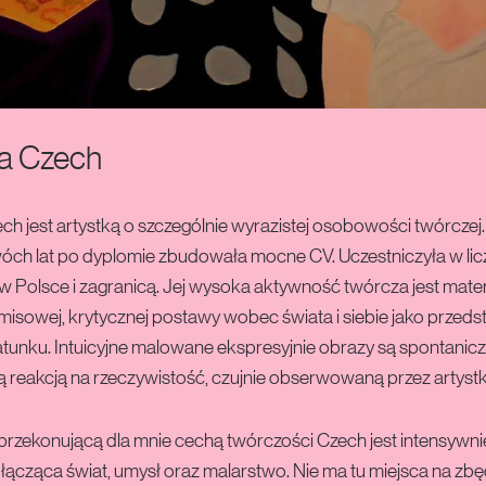
a Czech
h jest artystką o szczególnie wyrazistej osobowości twórczej
óch lat po dyplomie zbudowała mocne CV. Uczestniczyła w li
 Polsce i zagranicą. Jej wysoka aktywność twórcza jest materi
sowej, krytycznej postawy wobec świata i siebie jako przedst
atunku. Intuicyjne malowane ekspresyjnie obrazy są spontanicz
 reakcją na rzeczywistość, czujnie obserwowaną przez artystk
 przekonującą dla mnie cechą twórczości Czech jest intensywni
 łącząca świat, umysł oraz malarstwo. Nie ma tu miejsca na zb